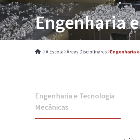
Engenharia e
A Escola
Áreas Disciplinares
Engenharia e
Home
Engenharia e Tecnologia
Mecânicas