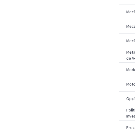
Mecâ
Mecâ
Mecâ
Meta
de V
Mode
Moto
Opçã
Polí
Inve
Proc