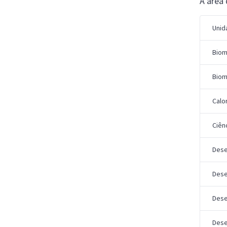
A área 
Unid
Biom
Biom
Calo
Ciên
Des
Dese
Dese
Dese