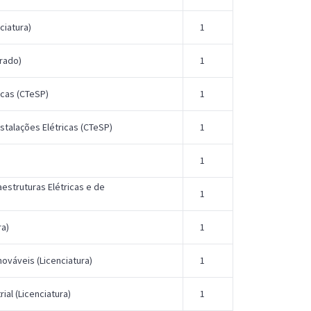
ciatura)
1
rado)
1
icas (CTeSP)
1
stalações Elétricas (CTeSP)
1
1
aestruturas Elétricas e de
1
ra)
1
ováveis (Licenciatura)
1
ial (Licenciatura)
1