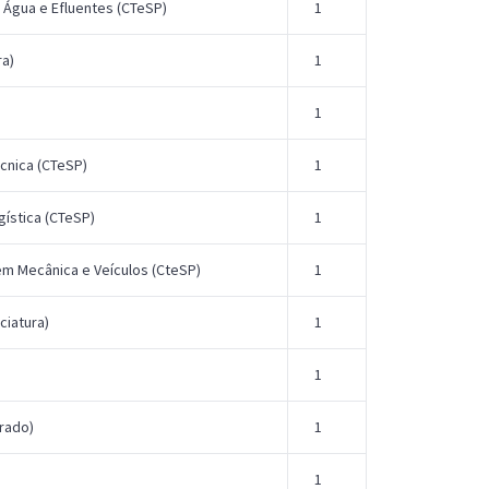
 Água e Efluentes (CTeSP)
1
ra)
1
1
cnica (CTeSP)
1
ística (CTeSP)
1
em Mecânica e Veículos (CteSP)
1
ciatura)
1
1
rado)
1
1