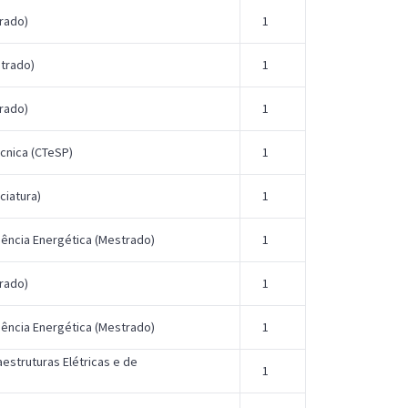
rado)
1
trado)
1
rado)
1
cnica (CTeSP)
1
ciatura)
1
iência Energética (Mestrado)
1
rado)
1
iência Energética (Mestrado)
1
aestruturas Elétricas e de
1