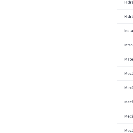
Hidrá
Hidr
Inst
Intr
Mate
Mecâ
Mecâ
Mecâ
Mecâ
Mecâ