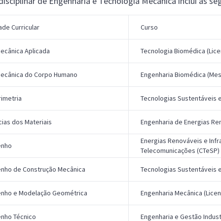
disciplinar de Engenharia e Tecnologia Mecânica inclui as se
ade Curricular
Curso
ecânica Aplicada
Tecnologia Biomédica (Lice
ecânica do Corpo Humano
Engenharia Biomédica (Mes
rimetria
Tecnologias Sustentáveis 
cias dos Materiais
Engenharia de Energias Ren
Energias Renováveis e Infr
enho
Telecomunicações (CTeSP)
nho de Construção Mecânica
Tecnologias Sustentáveis 
nho e Modelação Geométrica
Engenharia Mecânica (Licen
nho Técnico
Engenharia e Gestão Industr