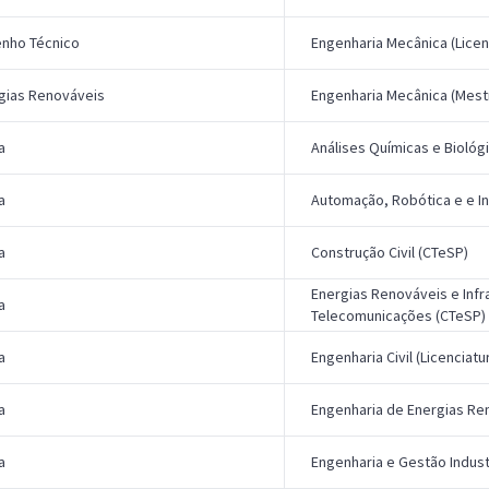
nho Técnico
Engenharia Mecânica (Licen
gias Renováveis
Engenharia Mecânica (Mest
a
Análises Químicas e Biológ
a
Automação, Robótica e e In
a
Construção Civil (CTeSP)
Energias Renováveis e Infr
a
Telecomunicações (CTeSP)
a
Engenharia Civil (Licenciatu
a
Engenharia de Energias Ren
a
Engenharia e Gestão Industr