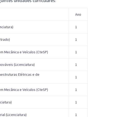
guintes unidades curriculares:
Ano
nciatura)
1
trado)
1
em Mecânica e Veículos (CteSP)
1
ováveis (Licenciatura)
1
aestruturas Elétricas e de
1
em Mecânica e Veículos (CteSP)
1
ciatura)
1
ial (Licenciatura)
1