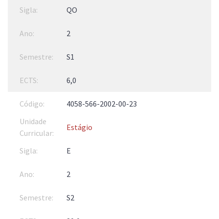
QO
2
S1
6,0
4058-566-2002-00-23
Estágio
E
2
S2