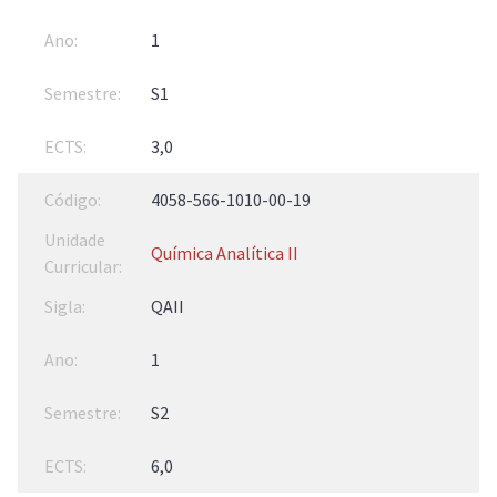
1
S1
3,0
4058-566-1010-00-19
Química Analítica II
QAII
1
S2
6,0