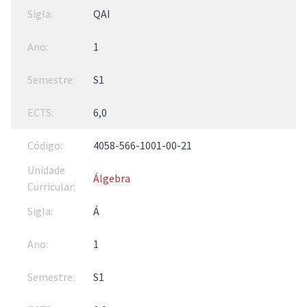
QAI
1
S1
6,0
4058-566-1001-00-21
Álgebra
Á
1
S1