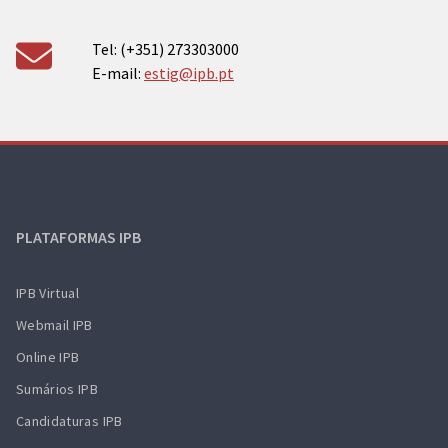
Tel: (+351) 273303000
E-mail:
estig@ipb.pt
PLATAFORMAS IPB
IPB Virtual
Webmail IPB
Online IPB
Sumários IPB
Candidaturas IPB