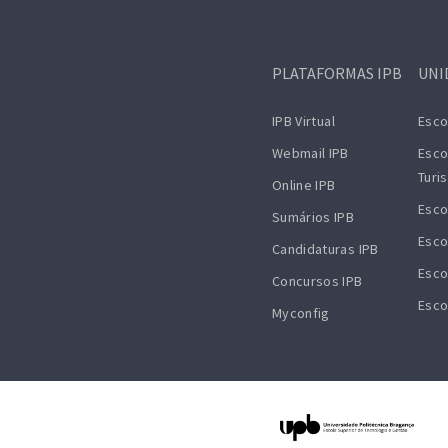
PLATAFORMAS IPB
UNI
IPB Virtual
Esco
Webmail IPB
Esco
Turi
Online IPB
Esco
Sumários IPB
Esco
Candidaturas IPB
Esco
Concursos IPB
Esco
Myconfig