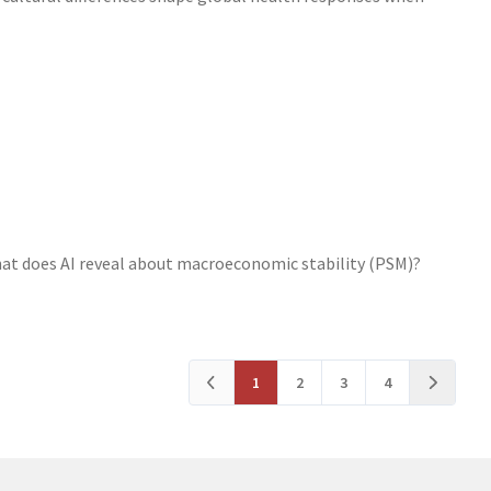
at does AI reveal about macroeconomic stability (PSM)?
1
2
3
4
Anterior
Próximo