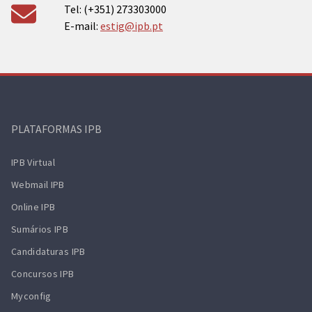
Tel: (+351) 273303000
E-mail:
estig@ipb.pt
PLATAFORMAS IPB
IPB Virtual
Webmail IPB
Online IPB
Sumários IPB
Candidaturas IPB
Concursos IPB
Myconfig