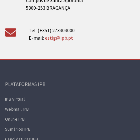
Campus de Santa Apolónia
5300-253 BRAGANÇA
Tel: (+351) 273303000
E-mail:
estig@ipb.pt
PLATAFORMAS IPB
IPB Virtual
Webmail IPB
Online IPB
Sumários IPB
Candidaturas IPB