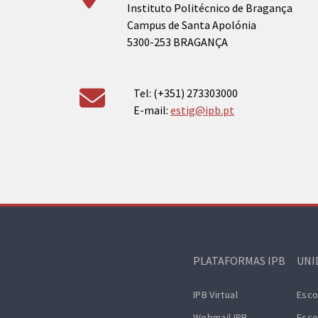
Instituto Politécnico de Bragança
Campus de Santa Apolónia
5300-253 BRAGANÇA
Tel: (+351) 273303000
E-mail:
estig@ipb.pt
PLATAFORMAS IPB
UNI
IPB Virtual
Esco
Webmail IPB
Esco