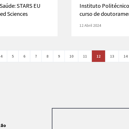
Saúde: STARS EU
Instituto Politécni
ied Sciences
curso de doutoramen
12 Abril 2024
4
5
6
7
8
9
10
11
12
13
14
stão